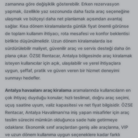
zamanına göre değişiklik gösterebilir. Erken rezervasyon
yapmak, özellikle yaz sezonunda daha fazla araç seçeneğine
ulaşmak ve bütçeyi daha net planlamak açısından avantaj
sağlar. Kısa dönem kiralamalarda günlük fiyat önemli görünse
de toplam kullanım ihtiyacı, rota mesafesi ve konfor beklentisi
birlikte düşünülmelidir. Uzun dönem kiralamalarda ise
sürdürülebilir maliyet, güvenilir araç ve servis desteği daha ön
plana çıkar. ÖZSE Rentacar, Antalya bölgesinde araç kiralamak
isteyen kullanıcılar için açık, ulaşılabilir ve yerel ihtiyaçlara
uygun, şeffaf, pratik ve güven veren bir hizmet deneyimi
sunmayı hedefler.
Antalya havaalanı araç kiralama
aramalarında kullanıcıların en
çok ihtiyaç duyduğu konular; hızlı teslimat, doğru araç seçimi,
uçuş saatine uyum, valiz kapasitesi ve net fiyat bilgisidir. ÖZSE
Rentacar, Antalya Havalimanı'na iniş yapan misafirler için araç
teslim sürecini mümkün olduğunca sade hale getirmeye
odaklanır. Ekonomik sınıf araçlardan geniş aile araçlarına, VIP
ve uzun dönem kullanıma uygun seçeneklere kadar farklı