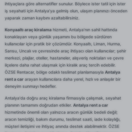
ihtiyaçlara göre alternatifler sunulur. Böylece ister tatil için ister
iş seyahati için Antalya'ya gelmiş olun, ulaşım planınızı önceden
yaparak zaman kaybını azaltabilirsiniz.
Konyaaltı araç kiralama
hizmeti, Antalya'nın sahil hattında
konaklayan veya günlük yaşamını bu bölgede sürdüren
kullanıcılar için pratik bir çözümdür. Konyaaltı, Liman, Hurma,
Sarısu, Uncalı ve çevresinde araç ihtiyacı olan kullanıcılar; şehir
merkezi, plajlar, oteller, hastaneler, alışveriş noktaları ve çevre
ilçelere daha rahat ulaşmak için kiralık araç tercih edebilir.
ÖZSE Rentacar, bölge odaklı teslimat planlamasıyla
Antalya
rent a car
arayan kullanıcılara daha yerel, hızlı ve anlaşılır bir
deneyim sunmayı hedefler.
Antalya'da doğru araç kiralama firmasıyla çalışmak, seyahat
planının tamamını doğrudan etkiler.
Antalya rent a car
hizmetinde önemli olan yalnızca aracın günlük bedeli değil;
aracın temizliği, bakım durumu, teslimat saati, iade kolaylığı,
müşteri iletişimi ve ihtiyaç anında destek alabilmektir. ÖZSE