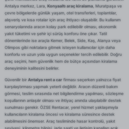
Antalya merkez, Lara,
Konyaaltı araç kiralama
, Muratpaşa ve
çevre bölgelerde günlük yaşam, otel transferleri, toplantılar,
alışveriş ve kısa rotalar için araç ihtiyacı oluşabilir. Bu kullanım
senaryolarında aracın kolay park edilebilir olması, ekonomik
yakıt tüketimi ve şehir içi sürüş konforu öne çıkar. Tatil
dönemlerinde ise araçla Kemer, Belek, Side, Kaş, Alanya veya
Olimpos gibi noktalara gitmek isteyen kullanıcılar için daha
konforlu ve uzun yola uygun seçenekler tercih edilebilir. Doğru
araç seçimi, hem güvenlik hem de bütçe açısından kiralama
deneyiminin kalitesini belirler.
Güvenilir bir
Antalya rent a car
firması seçerken yalnızca fiyat
karşılaştırması yapmak yeterli değildir. Aracın düzenli bakım
görmesi, teslim sırasında net bilgilendirme yapılması, sözleşme
koşullarının anlaşılır olması ve ihtiyaç anında ulaşılabilir destek
sunulması gerekir. ÖZSE Rentacar, yerel hizmet yaklaşımıyla
kullanıcıların kiralama öncesi ve kiralama süresince destek
alabilmesini önemser. Araç tesliminde hasar kontrolü, yakıt
seviyesi, kilometre bilgisi, iade saati ve iletişim kanalları açık