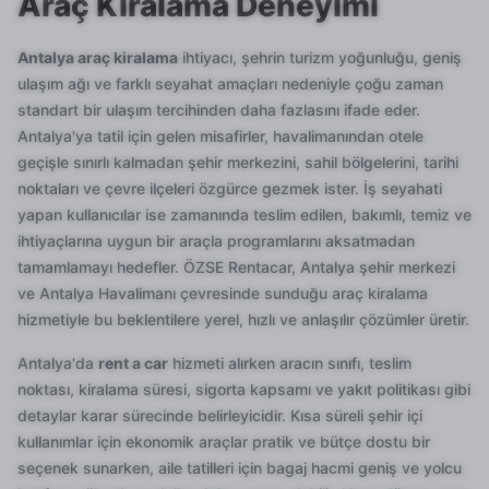
Araç Kiralama Deneyimi
Antalya araç kiralama
ihtiyacı, şehrin turizm yoğunluğu, geniş
ulaşım ağı ve farklı seyahat amaçları nedeniyle çoğu zaman
standart bir ulaşım tercihinden daha fazlasını ifade eder.
Antalya'ya tatil için gelen misafirler, havalimanından otele
geçişle sınırlı kalmadan şehir merkezini, sahil bölgelerini, tarihi
noktaları ve çevre ilçeleri özgürce gezmek ister. İş seyahati
yapan kullanıcılar ise zamanında teslim edilen, bakımlı, temiz ve
ihtiyaçlarına uygun bir araçla programlarını aksatmadan
tamamlamayı hedefler. ÖZSE Rentacar, Antalya şehir merkezi
ve Antalya Havalimanı çevresinde sunduğu araç kiralama
hizmetiyle bu beklentilere yerel, hızlı ve anlaşılır çözümler üretir.
Antalya'da
rent a car
hizmeti alırken aracın sınıfı, teslim
noktası, kiralama süresi, sigorta kapsamı ve yakıt politikası gibi
detaylar karar sürecinde belirleyicidir. Kısa süreli şehir içi
kullanımlar için ekonomik araçlar pratik ve bütçe dostu bir
seçenek sunarken, aile tatilleri için bagaj hacmi geniş ve yolcu