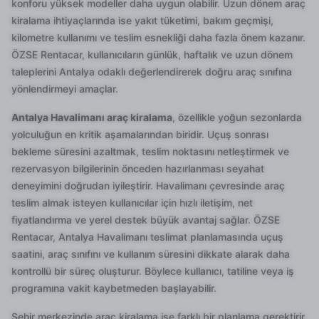
konforu yüksek modeller daha uygun olabilir. Uzun dönem araç
kiralama ihtiyaçlarında ise yakıt tüketimi, bakım geçmişi,
kilometre kullanımı ve teslim esnekliği daha fazla önem kazanır.
ÖZSE Rentacar, kullanıcıların günlük, haftalık ve uzun dönem
taleplerini Antalya odaklı değerlendirerek doğru araç sınıfına
yönlendirmeyi amaçlar.
Antalya Havalimanı araç kiralama
, özellikle yoğun sezonlarda
yolculuğun en kritik aşamalarından biridir. Uçuş sonrası
bekleme süresini azaltmak, teslim noktasını netleştirmek ve
rezervasyon bilgilerinin önceden hazırlanması seyahat
deneyimini doğrudan iyileştirir. Havalimanı çevresinde araç
teslim almak isteyen kullanıcılar için hızlı iletişim, net
fiyatlandırma ve yerel destek büyük avantaj sağlar. ÖZSE
Rentacar, Antalya Havalimanı teslimat planlamasında uçuş
saatini, araç sınıfını ve kullanım süresini dikkate alarak daha
kontrollü bir süreç oluşturur. Böylece kullanıcı, tatiline veya iş
programına vakit kaybetmeden başlayabilir.
Şehir merkezinde araç kiralama ise farklı bir planlama gerektirir.