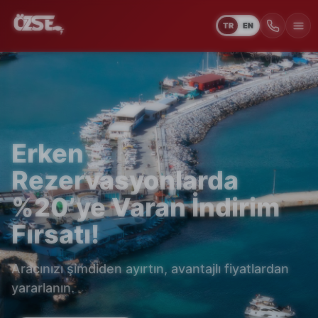
TR
EN
Erken
Rezervasyonlarda
%20’ye Varan İndirim
Fırsatı!
Aracınızı şimdiden ayırtın, avantajlı fiyatlardan
yararlanın.