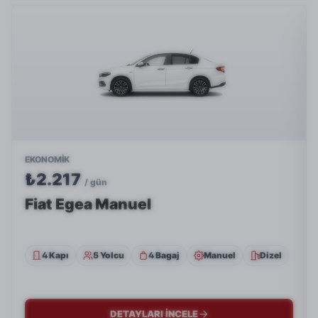
EKONOMIK
₺2.217
/ gün
Fiat Egea Manuel
4 Kapı
5 Yolcu
4 Bagaj
Manuel
Dizel
DETAYLARI İNCELE