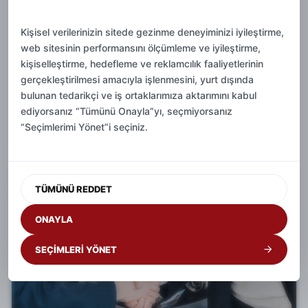
10.07.2026
Antalya Merkezde Günlük Araç
Kişisel verilerinizin sitede gezinme deneyiminizi iyileştirme,
Kiralama İçin Pratik Öneriler
web sitesinin performansını ölçümleme ve iyileştirme,
kişiselleştirme, hedefleme ve reklamcılık faaliyetlerinin
Antalya merkezde günlük araç kiralama yaparken
gerçekleştirilmesi amacıyla işlenmesini, yurt dışında
teslimat bölgesi, kullanım amacı, yakıt tüketimi ve park
bulunan tedarikçi ve iş ortaklarımıza aktarımını kabul
kolaylığı doğru araç seçimini belirler.
ediyorsanız “Tümünü Onayla”yı, seçmiyorsanız
“Seçimlerimi Yönet”i seçiniz.
Devamını Oku
TÜMÜNÜ REDDET
ONAYLA
SEÇİMLERİ YÖNET